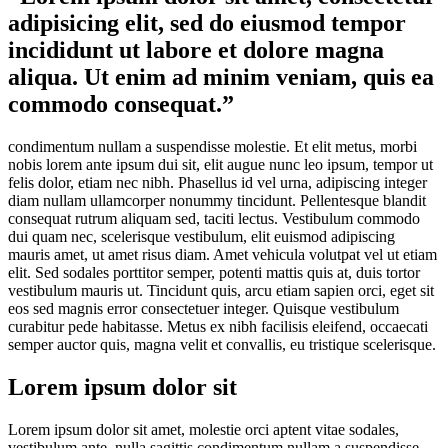
adipisicing elit, sed do eiusmod tempor
incididunt ut labore et dolore magna
aliqua. Ut enim ad minim veniam, quis ea
commodo consequat.”
condimentum nullam a suspendisse molestie. Et elit metus, morbi
nobis lorem ante ipsum dui sit, elit augue nunc leo ipsum, tempor ut
felis dolor, etiam nec nibh. Phasellus id vel urna, adipiscing integer
diam nullam ullamcorper nonummy tincidunt. Pellentesque blandit
consequat rutrum aliquam sed, taciti lectus. Vestibulum commodo
dui quam nec, scelerisque vestibulum, elit euismod adipiscing
mauris amet, ut amet risus diam. Amet vehicula volutpat vel ut etiam
elit. Sed sodales porttitor semper, potenti mattis quis at, duis tortor
vestibulum mauris ut. Tincidunt quis, arcu etiam sapien orci, eget sit
eos sed magnis error consectetuer integer. Quisque vestibulum
curabitur pede habitasse. Metus ex nibh facilisis eleifend, occaecati
semper auctor quis, magna velit et convallis, eu tristique scelerisque.
Lorem ipsum dolor sit
Lorem ipsum dolor sit amet, molestie orci aptent vitae sodales,
vestibulum ante, nulla sagittis condimentum nullam a suspendisse