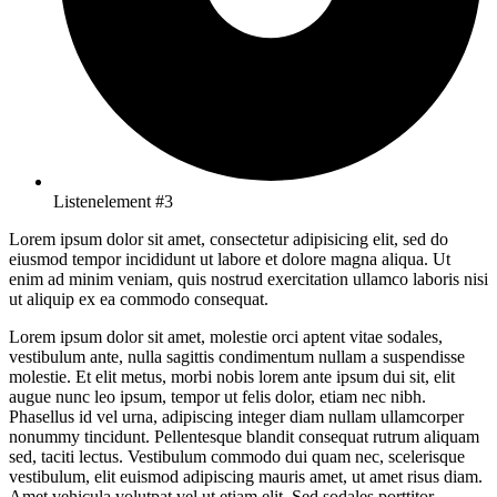
Listenelement #3
Lorem ipsum dolor sit amet, consectetur adipisicing elit, sed do
eiusmod tempor incididunt ut labore et dolore magna aliqua. Ut
enim ad minim veniam, quis nostrud exercitation ullamco laboris nisi
ut aliquip ex ea commodo consequat.
Lorem ipsum dolor sit amet, molestie orci aptent vitae sodales,
vestibulum ante, nulla sagittis condimentum nullam a suspendisse
molestie. Et elit metus, morbi nobis lorem ante ipsum dui sit, elit
augue nunc leo ipsum, tempor ut felis dolor, etiam nec nibh.
Phasellus id vel urna, adipiscing integer diam nullam ullamcorper
nonummy tincidunt. Pellentesque blandit consequat rutrum aliquam
sed, taciti lectus. Vestibulum commodo dui quam nec, scelerisque
vestibulum, elit euismod adipiscing mauris amet, ut amet risus diam.
Amet vehicula volutpat vel ut etiam elit. Sed sodales porttitor