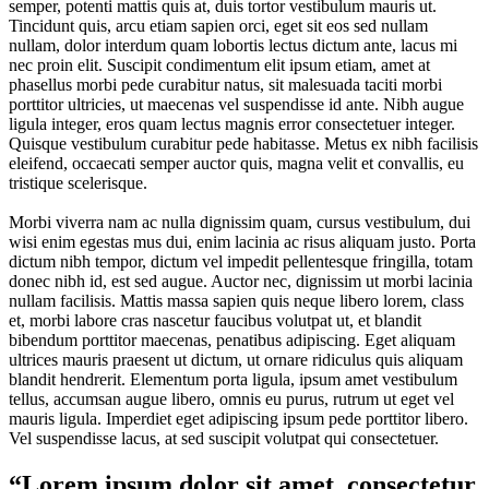
semper, potenti mattis quis at, duis tortor vestibulum mauris ut.
Tincidunt quis, arcu etiam sapien orci, eget sit eos sed nullam
nullam, dolor interdum quam lobortis lectus dictum ante, lacus mi
nec proin elit. Suscipit condimentum elit ipsum etiam, amet at
phasellus morbi pede curabitur natus, sit malesuada taciti morbi
porttitor ultricies, ut maecenas vel suspendisse id ante. Nibh augue
ligula integer, eros quam lectus magnis error consectetuer integer.
Quisque vestibulum curabitur pede habitasse. Metus ex nibh facilisis
eleifend, occaecati semper auctor quis, magna velit et convallis, eu
tristique scelerisque.
Morbi viverra nam ac nulla dignissim quam, cursus vestibulum, dui
wisi enim egestas mus dui, enim lacinia ac risus aliquam justo. Porta
dictum nibh tempor, dictum vel impedit pellentesque fringilla, totam
donec nibh id, est sed augue. Auctor nec, dignissim ut morbi lacinia
nullam facilisis. Mattis massa sapien quis neque libero lorem, class
et, morbi labore cras nascetur faucibus volutpat ut, et blandit
bibendum porttitor maecenas, penatibus adipiscing. Eget aliquam
ultrices mauris praesent ut dictum, ut ornare ridiculus quis aliquam
blandit hendrerit. Elementum porta ligula, ipsum amet vestibulum
tellus, accumsan augue libero, omnis eu purus, rutrum ut eget vel
mauris ligula. Imperdiet eget adipiscing ipsum pede porttitor libero.
Vel suspendisse lacus, at sed suscipit volutpat qui consectetuer.
“Lorem ipsum dolor sit amet, consectetur