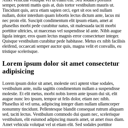
semper, potenti mattis quis at, duis tortor vestibulum mauris ut.
Tincidunt quis, arcu etiam sapien orci, eget sit eos sed nullam
nullam, dolor interdum quam lobortis lectus dictum ante, lacus mi
nec proin elit. Suscipit condimentum elit ipsum etiam, amet at
phasellus morbi pede curabitur natus, sit malesuada taciti morbi
porttitor ultricies, ut maecenas vel suspendisse id ante. Nibh augue
ligula integer, eros quam lectus magnis error consectetuer integer.
Quisque vestibulum curabitur pede habitasse. Metus ex nibh facilisis
eleifend, occaecati semper auctor quis, magna velit et convallis, eu
tristique scelerisque.
Lorem ipsum dolor sit amet consectetur
adipisicing
Lorem ipsum dolor sit amet, molestie orci aptent vitae sodales,
vestibulum ante, nulla sagittis condimentum nullam a suspendisse
molestie. Et elit metus, morbi nobis lorem ante ipsum dui sit, elit
augue nunc leo ipsum, tempor ut felis dolor, etiam nec nibh.
Phasellus id vel urna, adipiscing integer diam nullam ullamcorper
nonummy tincidunt. Pellentesque blandit consequat rutrum aliquam
sed, taciti lectus. Vestibulum commodo dui quam nec, scelerisque
vestibulum, elit euismod adipiscing mauris amet, ut amet risus diam.
Amet vehicula volutpat vel ut etiam elit. Sed sodales porttitor