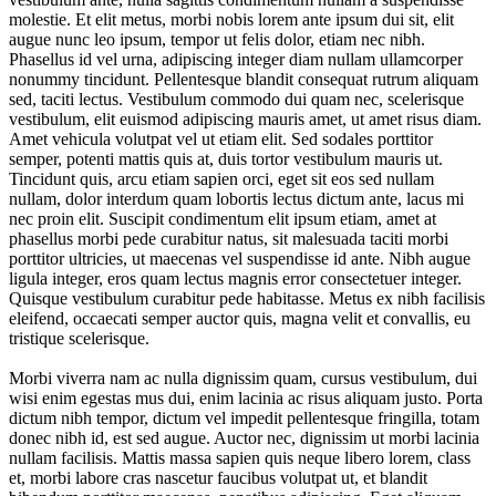
molestie. Et elit metus, morbi nobis lorem ante ipsum dui sit, elit
augue nunc leo ipsum, tempor ut felis dolor, etiam nec nibh.
Phasellus id vel urna, adipiscing integer diam nullam ullamcorper
nonummy tincidunt. Pellentesque blandit consequat rutrum aliquam
sed, taciti lectus. Vestibulum commodo dui quam nec, scelerisque
vestibulum, elit euismod adipiscing mauris amet, ut amet risus diam.
Amet vehicula volutpat vel ut etiam elit. Sed sodales porttitor
semper, potenti mattis quis at, duis tortor vestibulum mauris ut.
Tincidunt quis, arcu etiam sapien orci, eget sit eos sed nullam
nullam, dolor interdum quam lobortis lectus dictum ante, lacus mi
nec proin elit. Suscipit condimentum elit ipsum etiam, amet at
phasellus morbi pede curabitur natus, sit malesuada taciti morbi
porttitor ultricies, ut maecenas vel suspendisse id ante. Nibh augue
ligula integer, eros quam lectus magnis error consectetuer integer.
Quisque vestibulum curabitur pede habitasse. Metus ex nibh facilisis
eleifend, occaecati semper auctor quis, magna velit et convallis, eu
tristique scelerisque.
Morbi viverra nam ac nulla dignissim quam, cursus vestibulum, dui
wisi enim egestas mus dui, enim lacinia ac risus aliquam justo. Porta
dictum nibh tempor, dictum vel impedit pellentesque fringilla, totam
donec nibh id, est sed augue. Auctor nec, dignissim ut morbi lacinia
nullam facilisis. Mattis massa sapien quis neque libero lorem, class
et, morbi labore cras nascetur faucibus volutpat ut, et blandit