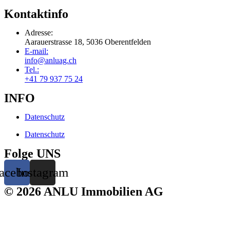
Kontaktinfo
Adresse:
Aarauerstrasse 18, 5036 Oberentfelden
E-mail:
info@anluag.ch
Tel.:
+41 79 937 75 24
INFO
Datenschutz
Datenschutz
Folge UNS
acebook
Instagram
© 2026 ANLU Immobilien AG